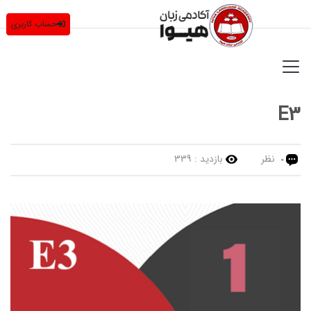
حساب کاربری
E3
نظر
بازدید :
339
0