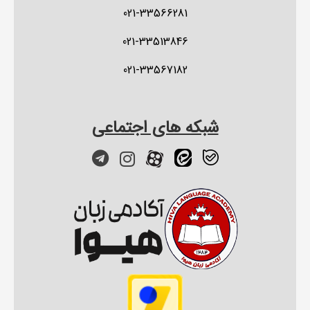
021-33566281
021-33513846
021-33567182
شبکه های اجتماعی