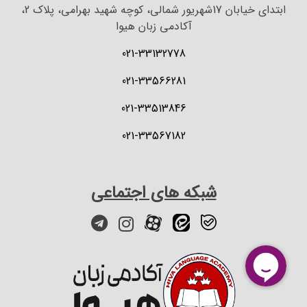
ابتدای خیابان 17شهریور شمالی، کوچه شهید بهرامی، پلاک 2،
آکادمی زبان هیوا
021-33132778
021-33566281
021-33513846
021-33567182
شبکه های اجتماعی