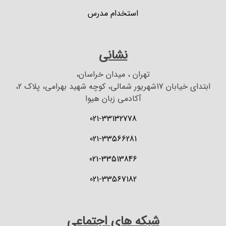
استخدام مدرس
نشانی
تهران ، میدان خراسان،
ابتدای خیابان 17شهریور شمالی، کوچه شهید بهرامی، پلاک 2،
آکادمی زبان هیوا
021-33132778
021-33566281
021-33513846
021-33567182
شبکه های اجتماعی