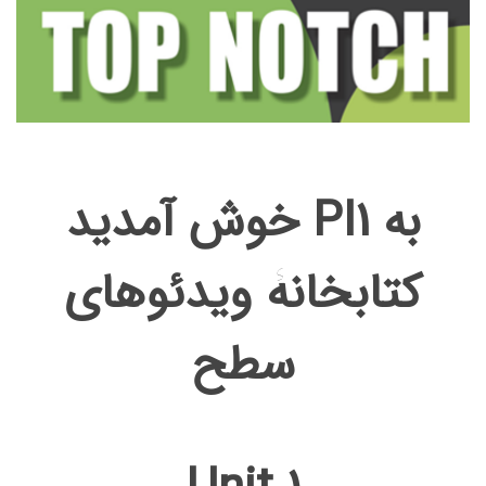
خوش آمدید PI1 به
کتابخانۀ ویدئوهای
سطح