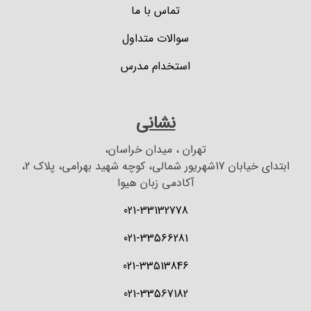
تماس با ما
سوالات متداول
استخدام مدرس
نشانی
تهران ، میدان خراسان،
ابتدای خیابان 17شهریور شمالی، کوچه شهید بهرامی، پلاک 2،
آکادمی زبان هیوا
021-33132778
021-33566281
021-33513846
021-33567182