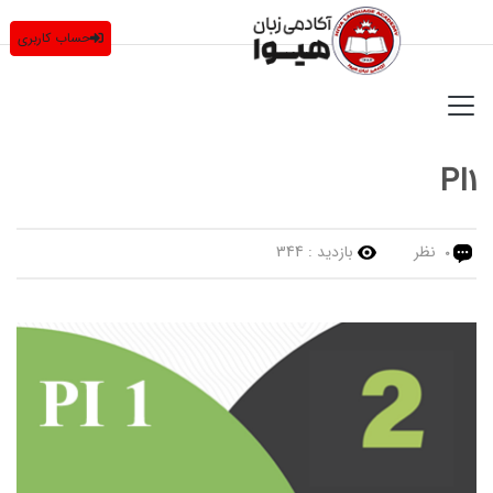
حساب کاربری
PI1
نظر
بازدید :
344
0