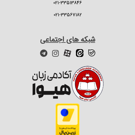
021-33513846
021-33567182
شبکه های اجتماعی