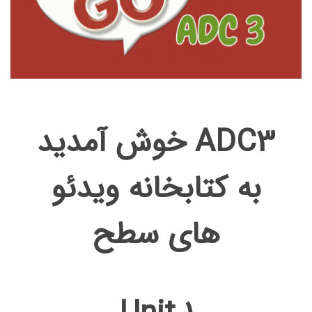
خوش آمدید ADC3
به کتابخانه ویدئو
های سطح