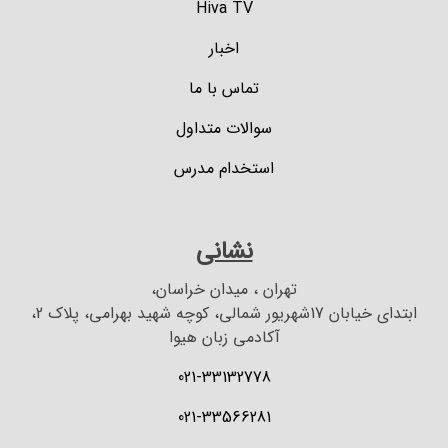
Hiva TV
اخبار
تماس با ما
سوالات متداول
استخدام مدرس
نشانی
تهران ، میدان خراسان،
ابتدای خیابان 17شهریور شمالی، کوچه شهید بهرامی، پلاک 2،
آکادمی زبان هیوا
021-33132778
021-33566281