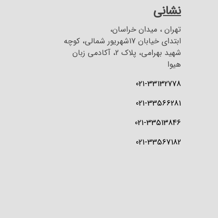
نشانی
تهران ، میدان خراسان،
ابتدای خیابان 17شهریور شمالی، کوچه
شهید بهرامی، پلاک 2، آکادمی زبان
هیوا
021-33132778
021-33566281
021-33513846
021-33567182