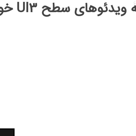
به کتابخانۀ ویدئوهای سطح