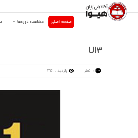
صفحه اصلی
مشاهده دوره‌ها
من
UI3
نظر
بازدید :
351
0