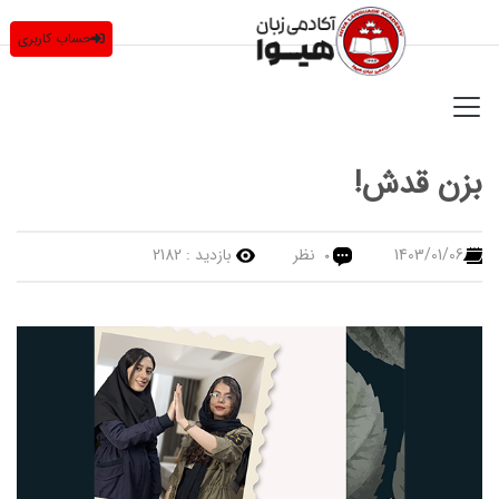
حساب کاربری
بزن قدش!
1403/01/06
نظر
بازدید :
2182
0