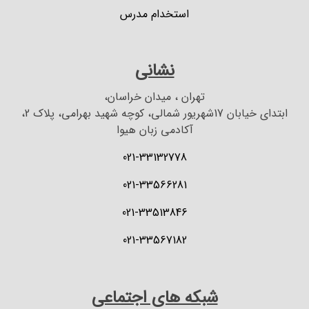
استخدام مدرس
نشانی
تهران ، میدان خراسان،
ابتدای خیابان 17شهریور شمالی، کوچه شهید بهرامی، پلاک 2،
آکادمی زبان هیوا
021-33132778
021-33566281
021-33513846
021-33567182
شبکه های اجتماعی