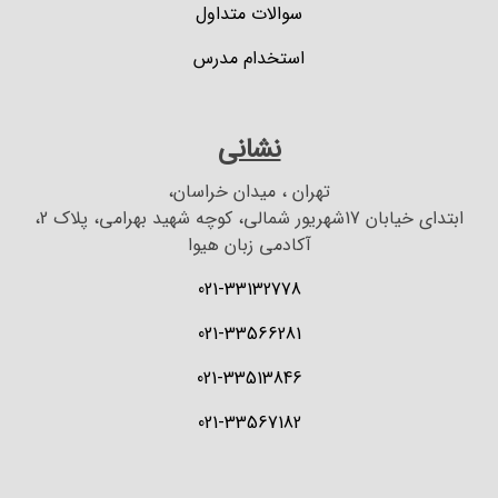
سوالات متداول
استخدام مدرس
نشانی
تهران ، میدان خراسان،
ابتدای خیابان 17شهریور شمالی، کوچه شهید بهرامی، پلاک 2،
آکادمی زبان هیوا
021-33132778
021-33566281
021-33513846
021-33567182