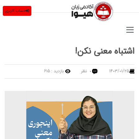
حساب کاربری
اشتباه معنی نکن!
1403/01/25
نظر
بازدید :
615
0