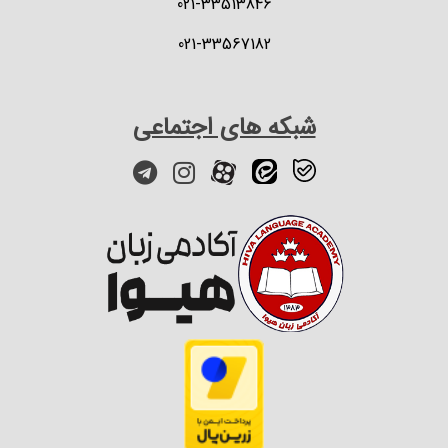
021-33513846
021-33567182
شبکه های اجتماعی