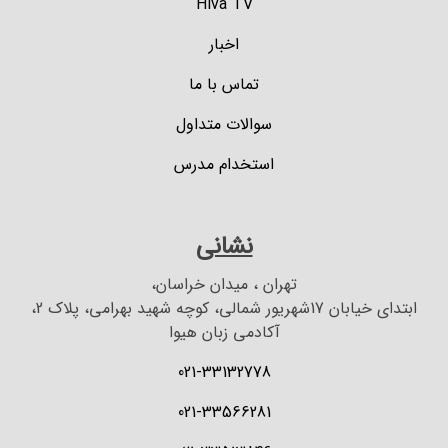
Hiva TV
اخبار
تماس با ما
سوالات متداول
استخدام مدرس
نشانی
تهران ، میدان خراسان،
ابتدای خیابان 17شهریور شمالی، کوچه شهید بهرامی، پلاک 2،
آکادمی زبان هیوا
021-33132778
021-33566281