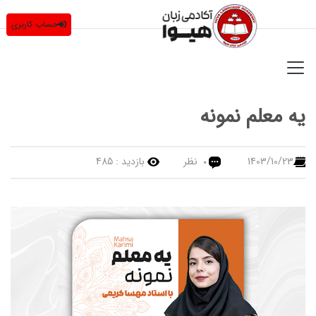
حساب کاربری
یه معلم نمونه
1403/10/23
نظر
بازدید :
485
0