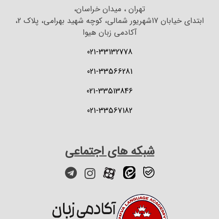
تهران ، میدان خراسان،
ابتدای خیابان 17شهریور شمالی، کوچه شهید بهرامی، پلاک 2،
آکادمی زبان هیوا
021-33132778
021-33566281
021-33513846
021-33567182
شبکه های اجتماعی