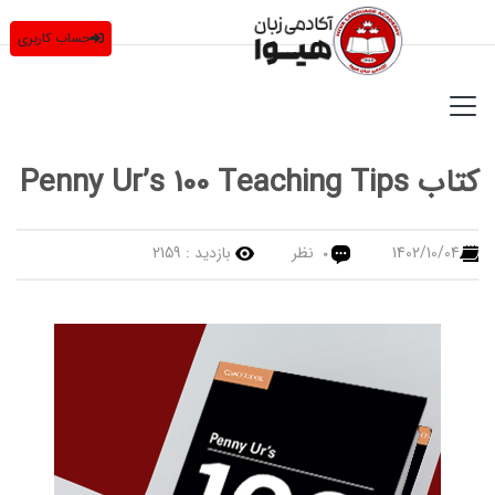
حساب کاربری
کتاب Penny Ur’s 100 Teaching Tips
1402/10/04
نظر
بازدید :
2159
0