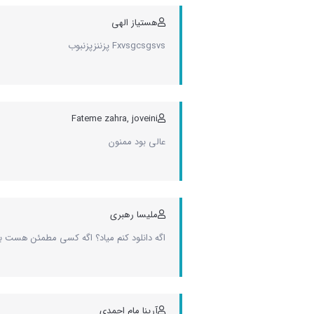
هستیاز الهی
Fxvsgcsgsvs پزننزپزنبوب
Fateme zahra, joveini
عالی بود ممنون
ملیسا رهبری
اگه دانلود کنم میاد؟ اگه کسی مطمئن هست ب
آرینا مام احمدی