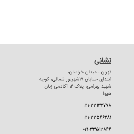
نشانی
تهران ، میدان خراسان،
ابتدای خیابان 17شهریور شمالی، کوچه
شهید بهرامی، پلاک 2، آکادمی زبان
هیوا
021-33132778
021-33566281
021-33513846