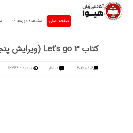
صفحه اصلی
مشاهده دوره‌ها
من
کتاب Let's go 3 (ویرایش پنجم)
1402/10/06
نظر
بازدید :
12344
4