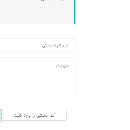
.....