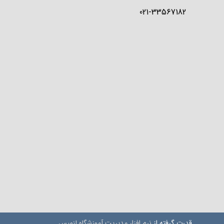
021-33567182
قدرت گرفته از
نرم افزار مدیریت آموزشگاه لنمیس