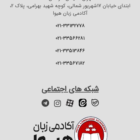
ابتدای خیابان 17شهریور شمالی، کوچه شهید بهرامی، پلاک 2،
آکادمی زبان هیوا
021-33132778
021-33566281
021-33513846
021-33567182
شبکه های اجتماعی