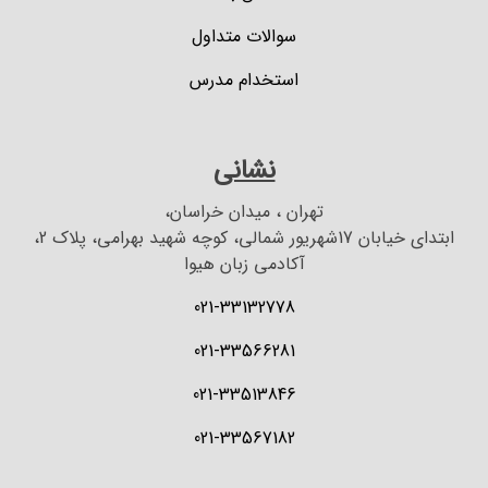
سوالات متداول
استخدام مدرس
نشانی
تهران ، میدان خراسان،
ابتدای خیابان 17شهریور شمالی، کوچه شهید بهرامی، پلاک 2،
آکادمی زبان هیوا
021-33132778
021-33566281
021-33513846
021-33567182