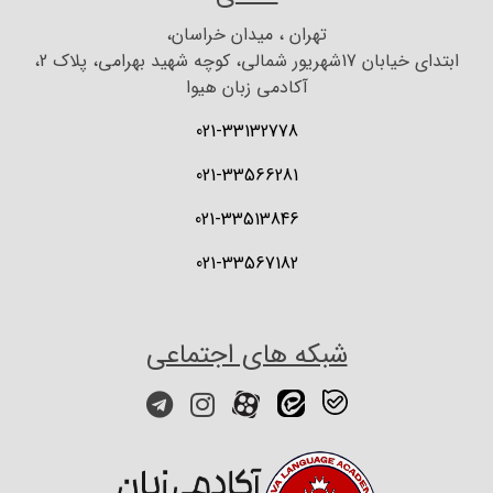
تهران ، میدان خراسان،
ابتدای خیابان 17شهریور شمالی، کوچه شهید بهرامی، پلاک 2،
آکادمی زبان هیوا
021-33132778
021-33566281
021-33513846
021-33567182
شبکه های اجتماعی