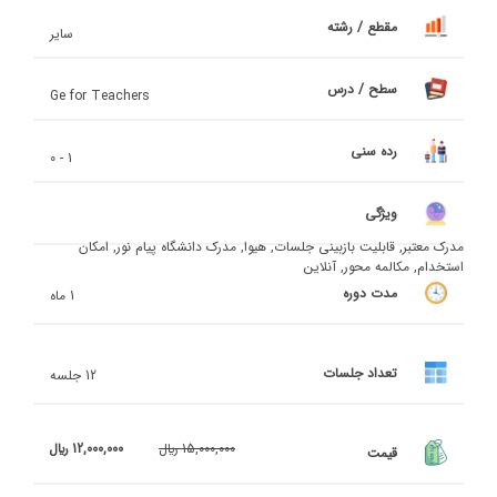
مقطع / رشته
سایر
سطح / درس
Ge for Teachers
رده سنی
1 - 0
ویژگی
مدرک معتبر, قابلیت بازبینی جلسات, هیوا, مدرک دانشگاه پیام نور, امکان
استخدام, مکالمه محور, آنلاین
مدت دوره
1 ماه
تعداد جلسات
12 جلسه
15,000,000 ريال
12,000,000 ريال
قیمت